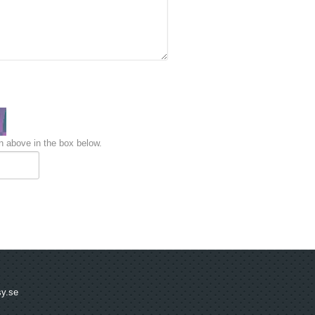
 above in the box below.
sy.se