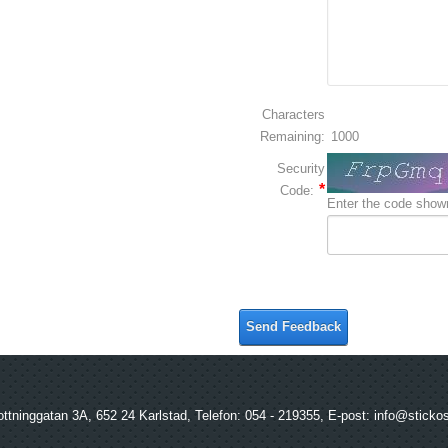
Characters
Remaining:
1000
Security
Code:
Enter the code shown
Send Feedback
ottninggatan 3A, 652 24 Karlstad, Telefon: 054 - 219355, E-post: info@sticko